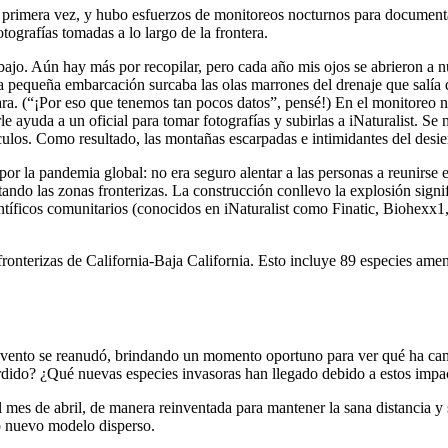
 primera vez, y hubo esfuerzos de monitoreos nocturnos para document
tografías tomadas a lo largo de la frontera.
abajo. Aún hay más por recopilar, pero cada año mis ojos se abrieron a 
ra pequeña embarcación surcaba las olas marrones del drenaje que salí
ra. (“¡Por eso que tenemos tan pocos datos”, pensé!) En el monitoreo noc
 ayuda a un oficial para tomar fotografías y subirlas a iNaturalist. Se n
culos. Como resultado, las montañas escarpadas e intimidantes del desie
por la pandemia global: no era seguro alentar a las personas a reunirse
ndo las zonas fronterizas. La construcción conllevo la explosión signifi
ntíficos comunitarios (conocidos en iNaturalist como Finatic, Biohexx1
onterizas de California-Baja California. Esto incluye 89 especies amen
l evento se reanudó, brindando un momento oportuno para ver qué ha ca
dido? ¿Qué nuevas especies invasoras han llegado debido a estos impac
l mes de abril, de manera reinventada para mantener la sana distancia y 
ro nuevo modelo disperso.