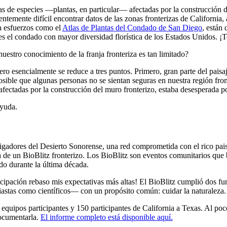
tas de especies —plantas, en particular— afectadas por la construcción
entemente difícil encontrar datos de las zonas fronterizas de California,
a esfuerzos como el
Atlas de Plantas del Condado de San Diego
, están
 el condado con mayor diversidad florística de los Estados Unidos. ¡T
uestro conocimiento de la franja fronteriza es tan limitado?
 esencialmente se reduce a tres puntos. Primero, gran parte del paisaje 
osible que algunas personas no se sientan seguras en nuestra región fron
fectadas por la construcción del muro fronterizo, estaba desesperada po
ayuda.
igadores del Desierto Sonorense, una red comprometida con el rico pais
de un BioBlitz fronterizo. Los BioBlitz son eventos comunitarios que b
do durante la última década.
cipación rebaso mis expectativas más altas! El BioBlitz cumplió dos fu
astas como científicos— con un propósito común: cuidar la naturaleza.
equipos participantes y 150 participantes de California a Texas. Al po
documentarla.
El informe completo está disponible aquí.