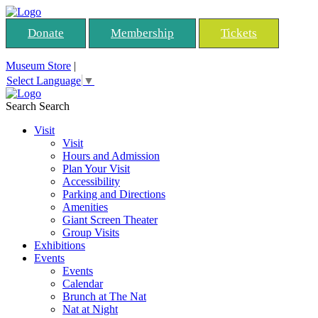
Donate
Membership
Tickets
Museum Store
|
Select Language
▼
Search
Search
Visit
Visit
Hours and Admission
Plan Your Visit
Accessibility
Parking and Directions
Amenities
Giant Screen Theater
Group Visits
Exhibitions
Events
Events
Calendar
Brunch at The Nat
Nat at Night