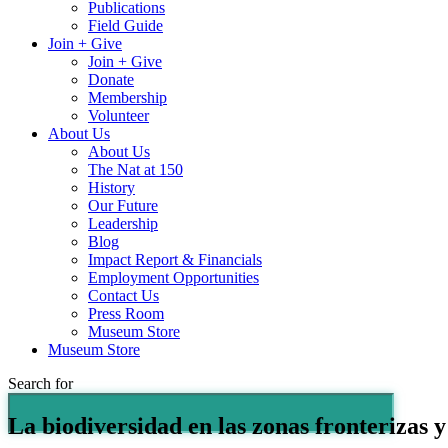
Publications
Field Guide
Join + Give
Join + Give
Donate
Membership
Volunteer
About Us
About Us
The Nat at 150
History
Our Future
Leadership
Blog
Impact Report & Financials
Employment Opportunities
Contact Us
Press Room
Museum Store
Museum Store
Search for
La biodiversidad en las zonas fronterizas y