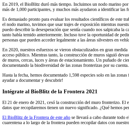
En 2019, el BioBlitz duró más tiempo. Incluimos un nodo marino por
más de 1,000 participantes, y muchos más ayudaron a identificar las fo
Es demasiado pronto para evaluar los resultados científicos de este tr
el nodo marino, tuvimos que usar trajes de exposición mientras nuest
puedo describir la desesperación que sentía cuando nos salpicaba la ca
tanto había temido anteriormente. Incluso tuve la oportunidad de pedirle
personas que pueden acceder legalmente a las áreas silvestres en vehí
En 2020, nuestros esfuerzos se vieron obstaculizados en gran medida 
acceso público. Mientras tanto, la construcción de muros siguió devasta
de muros, cercas, luces y áreas de estacionamiento. Un puñado de cie
documentando la biodiversidad de las zonas fronterizas por su cuenta.
Hasta la fecha, hemos documentado 1,598 especies solo en las zonas fr
ayudar a documentar y descubrir!
Intégrate al BioBlitz de la Frontera 2021
El 21 de enero de 2021, cesó la construcción del muro fronterizo. E
datos que recopilaremos tienen un nuevo significado. ¿Qué hemos per
El BioBlitz de la Frontera de este año
se llevará a cabo durante todo e
cuarentena a lo largo de la frontera pueden recopilar datos con nuest