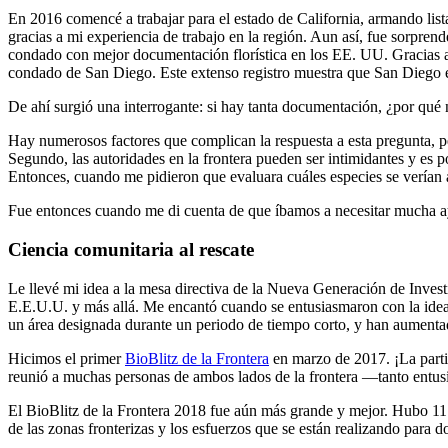
En 2016 comencé a trabajar para el estado de California, armando lis
gracias a mi experiencia de trabajo en la región. Aun así, fue sorprend
condado con mejor documentación florística en los EE. UU. Gracias 
condado de San Diego. Este extenso registro muestra que San Diego es
De ahí surgió una interrogante: si hay tanta documentación, ¿por qué n
Hay numerosos factores que complican la respuesta a esta pregunta, pero
Segundo, las autoridades en la frontera pueden ser intimidantes y es p
Entonces, cuando me pidieron que evaluara cuáles especies se verían a
Fue entonces cuando me di cuenta de que íbamos a necesitar mucha 
Ciencia comunitaria al rescate
Le llevé mi idea a la mesa directiva de la Nueva Generación de Invest
E.E.U.U. y más allá. Me encantó cuando se entusiasmaron con la idea 
un área designada durante un periodo de tiempo corto, y han aumenta
Hicimos el primer
BioBlitz de la Frontera
en marzo de 2017. ¡La parti
reunió a muchas personas de ambos lados de la frontera —tanto entusi
El BioBlitz de la Frontera 2018 fue aún más grande y mejor. Hubo 11 
de las zonas fronterizas y los esfuerzos que se están realizando para 