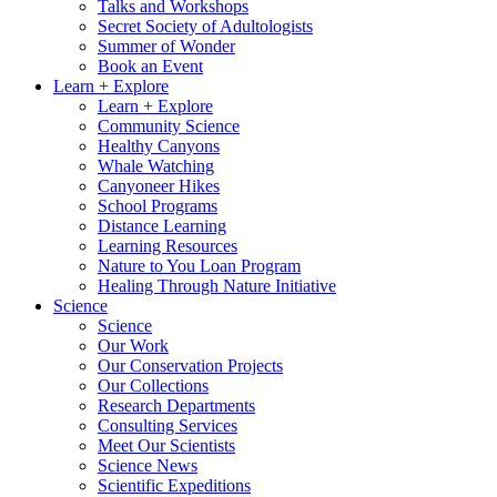
Talks and Workshops
Secret Society of Adultologists
Summer of Wonder
Book an Event
Learn + Explore
Learn + Explore
Community Science
Healthy Canyons
Whale Watching
Canyoneer Hikes
School Programs
Distance Learning
Learning Resources
Nature to You Loan Program
Healing Through Nature Initiative
Science
Science
Our Work
Our Conservation Projects
Our Collections
Research Departments
Consulting Services
Meet Our Scientists
Science News
Scientific Expeditions